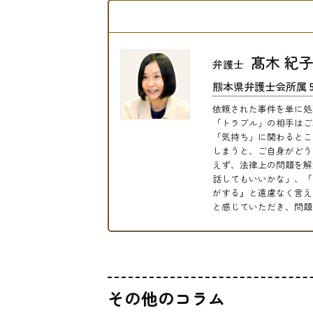
髙木 紀
弁護士
熊本県弁護士会所属 5
依頼された事件を単に処
「トラブル」の相手はご
「気持ち」に関わるとこ
しまうと、ご自身がどう
えず、法律上の問題を解
話してもいいかな」、「
がする』と遠慮なく言え
と感じていただき、問題
その他のコラム