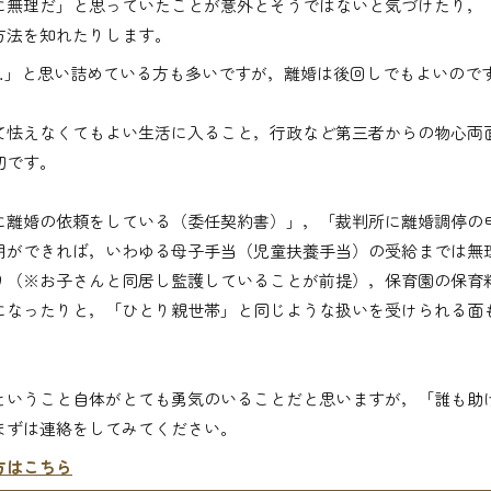
に無理だ」と思っていたことが意外とそうではないと気づけたり，
方法を知れたりします。
…」と思い詰めている方も多いですが，離婚は後回しでもよいので
て怯えなくてもよい生活に入ること，行政など第三者からの物心両
切です。
に離婚の依頼をしている（委任契約書）」，「裁判所に離婚調停の
明ができれば，いわゆる母子手当（児童扶養手当）の受給までは無
り（※お子さんと同居し監護していることが前提），保育園の保育
になったりと，「ひとり親世帯」と同じような扱いを受けられる面
ということ自体がとても勇気のいることだと思いますが，「誰も助
まずは連絡をしてみてください。
方はこちら