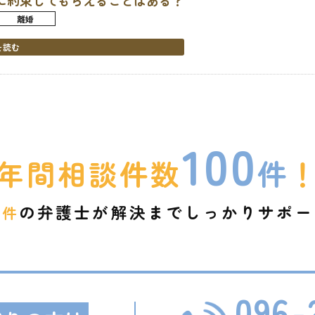
に約束してもらえることはある？
離婚
を読む
100
件
年間相談件数
0
の弁護士が
解決までしっかりサポー
件
096-