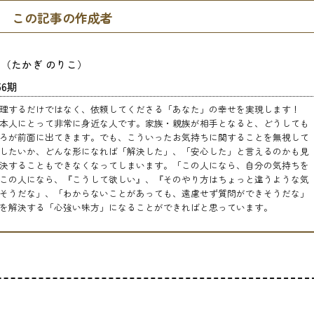
この記事の作成者
子
（たかぎ のりこ）
6期
理するだけではなく、依頼してくださる「あなた」の幸せを実現します！
本人にとって非常に身近な人です。家族・親族が相手となると、どうしても
ろが前面に出てきます。でも、こういったお気持ちに関することを無視して
したいか、どんな形になれば「解決した」、「安心した」と言えるのかも見
決することもできなくなってしまいます。「この人になら、自分の気持ちを
この人になら、『こうして欲しい』、『そのやり方はちょっと違うような気
そうだな」、「わからないことがあっても、遠慮せず質問ができそうだな」
を解決する「心強い味方」になることができればと思っています。