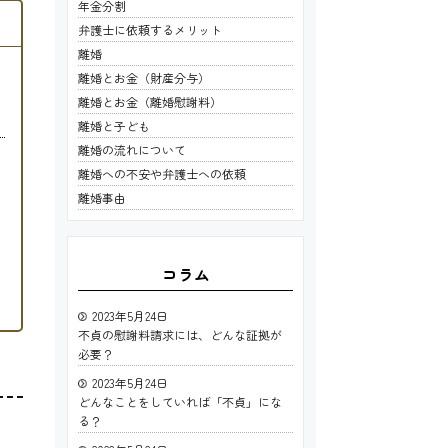
年金分割
弁護士に依頼するメリット
離婚
離婚とお金（財産分与）
離婚とお金（離婚慰謝料）
離婚と子ども
離婚の流れについて
離婚への不安や弁護士への依頼
離婚事由
コラム
2023年5月24日
不貞の慰謝料請求には、どんな証拠が
必要？
2023年5月24日
どんなことをしていれば「不貞」にな
る？