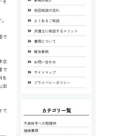
「そ
初回相談の流れ
す。
よくあるご相談
弁護士に相談するメリット
面で
費用について
解決事例
申立
お問い合わせ
理で
サイトマップ
料を
プライバシーポリシー
も出
カテゴリ一覧
けて
不貞相手への慰謝料
婚姻費用