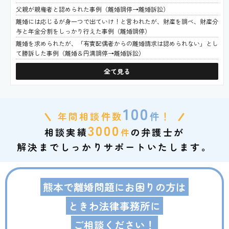
父親が親権者と認められた事例（離婚調停→離婚訴訟）
離婚には応じるが身一つで出ていけ！と言われたが、財産を調べ、財産分
与と年金分割をしっかり行えた事例（離婚調停）
離婚を求められたが、「有責配偶者からの離婚請求は認められない」とし
て勝訴した事例（離婚＆円満調停→離婚訴訟）
全て見る
100
年間相談件数
件
！
3000
相談実績
の弁護士が
件
解決までしっかりサポートいたします。
熊本で離婚問題にお困りの方は
ときわ法律事務所に
ご相談ください！