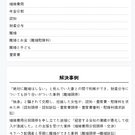
婚姻費用
年金分割
認知
財産分与
離婚
離婚とお金（離婚慰謝料）
離婚と子ども
養育費
解決事例
「絶対に離婚はしない」と拒んでいた妻との間で和解ができ、財産分与に
ついても折り合いがついた事例（離婚調停）
「独身」と騙されて交際し、妊娠した女性が、認知・養育費・慰謝料を求
めた件（認知調停・認知訴訟・養育費調停・養育費審判・慰謝料請求訴
訟）
婚姻費用分担調停を申し立てた途端に「経営する会社の業績が悪化して収
入が激減した」との主張を受けた案件（婚姻費用分担調停・交渉）
モラハラ配偶者と早期に離婚ができた事例（離婚調停→離婚訴訟）