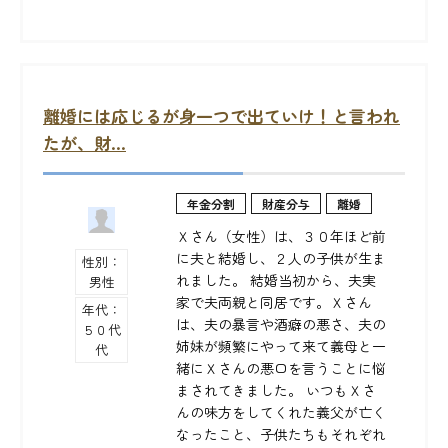
離婚には応じるが身一つで出ていけ！と言われ
たが、財...
年金分割
財産分与
離婚
Ｘさん（女性）は、３０年ほど前
に夫と結婚し、２人の子供が生ま
性別：
れました。 結婚当初から、夫実
男性
家で夫両親と同居です。Ｘさん
年代：
は、夫の暴言や酒癖の悪さ、夫の
５０代
姉妹が頻繁にやって来て義母と一
代
緒にＸさんの悪口を言うことに悩
まされてきました。 いつもＸさ
んの味方をしてくれた義父が亡く
なったこと、子供たちもそれぞれ