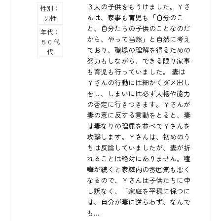
３人の子供をもうけました。Ｙさ
性別：
んは、家事も育児も「自分のこ
男性
と、自分たちの子供のことなのだ
年代：
から、やって当然」と自然に考え
５０代
ており、職場の理解を得るための
代
努力もしながら、できる限り家事
も育児も行っていました。 妻は
Ｙさんの行動には細かくダメ出し
をし、しまいには必ず人格や能力
の否定に行きつきます。Ｙさんが
妻の意に反する言動をとると、妻
は妻なりの理屈を並べてＹさんを
攻撃します。Ｙさんは、初めのう
ちは反論していましたが、妻が折
れることは絶対にありません。喧
嘩が続くと家庭内の雰囲気も悪く
なるので、Ｙさんは子供たちに申
し訳なく、「家庭を平穏に保つに
は、自分が妻に逆らわず、なんで
も...