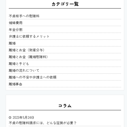
カテゴリ一覧
不貞相手への慰謝料
婚姻費用
年金分割
弁護士に依頼するメリット
離婚
離婚とお金（財産分与）
離婚とお金（離婚慰謝料）
離婚と子ども
離婚の流れについて
離婚への不安や弁護士への依頼
離婚事由
コラム
2023年5月24日
不貞の慰謝料請求には、どんな証拠が必要？